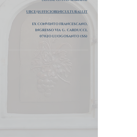
UBCE@UFFICIOBENICULTURALI.IT
EX CONVENTO FRANCESCANO,
INGRESSO VIA G. CARDUCCI,
0702O LUOGOSANTO (SS)