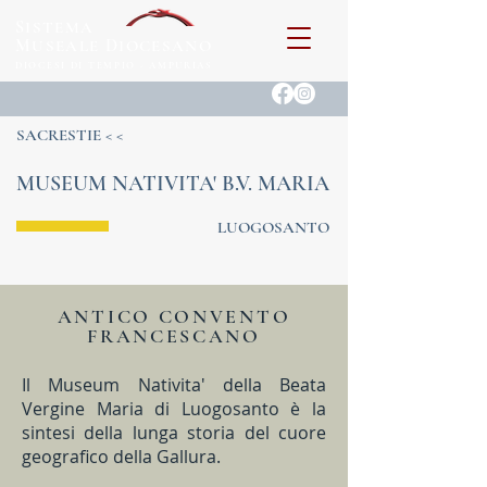
S
ISTEMA
M
D
USEALE
IOCESANO
DIOCESI DI TEMPIO - AMPURIAS
SACRESTIE < <
MUSEUM NATIVITA' B.V. MARIA
LUOGOSANTO
ANTICO CONVENTO
FRANCESCANO
Il Museum Nativita' della Beata
Vergine Maria di Luogosanto è la
sintesi della lunga storia del cuore
geografico della Gallura.