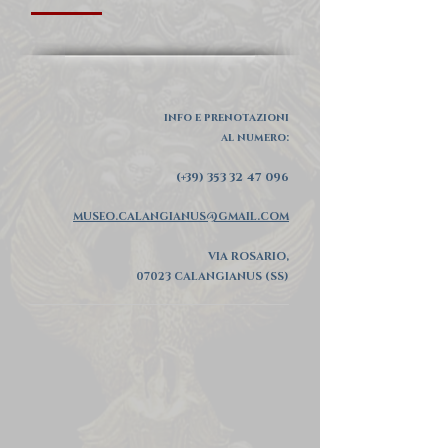
info e prenotazioni
al numero:
(+39)
353 32 47 096
MUSEO.CALANGIANUS@GMAIL.COM
VIA ROSARIO,
07023 CALANGIANUS (SS)