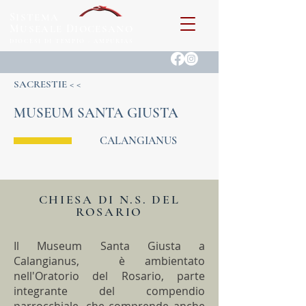
S
ISTEMA
M
D
USEALE
IOCESANO
DIOCESI DI TEMPIO - AMPURIAS
SACRESTIE < <
MUSEUM SANTA GIUSTA
CALANGIANUS
CHIESA DI N.S. DEL
ROSARIO
Il Museum Santa Giusta a
Calangianus, è ambientato
nell'Oratorio del Rosario, parte
integrante del compendio